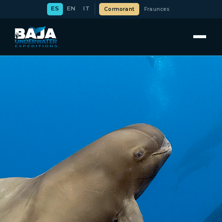
ES
EN
IT
Cormorant
Fraunces
OCEAN SAFARI
BUCEO
CURSOS
EXPEDICIONES
ABOUT US
CONTACT